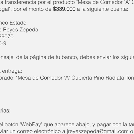
 transferencia por el producto "Mesa de Comedor 'A' C
gal", por el monto de
$339.000
a la siguiente cuenta:
nco Estado:
 Reyes Zepeda
39070
0-9
ensaje' de la página de tu banco, debes enviar los sigui
a entrega:
prado: "Mesa de Comedor 'A' Cubierta Pino Radiata Ton
rias:
l botón 'WebPay' que aparece abajo, y pagar con la tarj
iar un correo electrónico a
jreyeszepeda@gmail.com
o