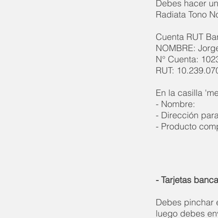
Debes hacer una
Radiata Tono No
Cuenta RUT Ba
NOMBRE: Jorge
N° Cuenta: 102
RUT: 10.239.07
En la casilla 'm
- Nombre
:
- Dirección par
- Producto com
- Tarjetas banca
Debes pinchar e
luego debes env